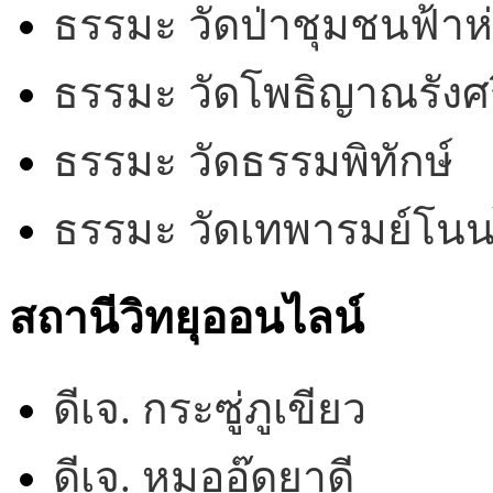
ธรรมะ วัดป่าชุมชนฟ้าห
ธรรมะ วัดโพธิญาณรังศร
ธรรมะ วัดธรรมพิทักษ์
ธรรมะ วัดเทพารมย์โน
สถานีวิทยุออนไลน์
ดีเจ. กระซู่ภูเขียว
ดีเจ. หมออู๊ดยาดี