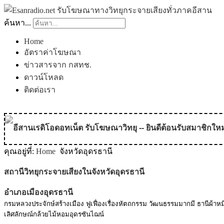
ค้นหา...
Home
อัตราค่าโฆษณา
ข่าวสารจาก กสทช.
ดาวน์โหลด
ติดต่อเรา
อีสานเรดิโอดอทเน็ต รับโฆษณาวิทยุ -- ยินดีต้อนรับสมาชิกใหม
คุณอยู่ที่:
Home
จังหวัดอุดรธานี
MODULE SBAHJAOUI WEATHER
สถานีวิทยุกระจายเสียงในจังหวัดอุดรธานี
MODULE SBAHJAOUI YOUTUBE
อำเภอเมืองอุดรธานี
MODULE SBAHJAOUI MEMORY GAME
กรมหลวงประจักษ์สร้างเมือง ฟูเฟื่องเรื่องหัตถกรรม วัฒนธรรมมากมี ธานีผ้าห
เลิศลักษณ์กล้วยไม้หอมอุดรซันไฌน์