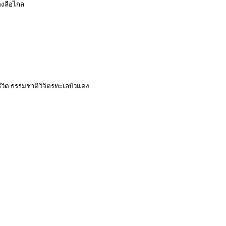
องลือไกล
ิต ธรรมชาติวิจิตรทะเลบัวแดง