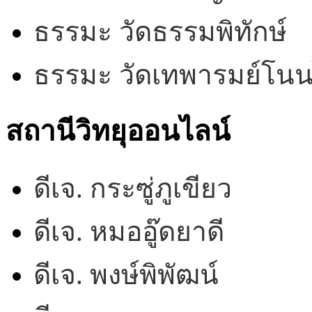
ธรรมะ วัดธรรมพิทักษ์
ธรรมะ วัดเทพารมย์โน
สถานีวิทยุออนไลน์
ดีเจ. กระซู่ภูเขียว
ดีเจ. หมออู๊ดยาดี
ดีเจ. พงษ์พิพัฒน์