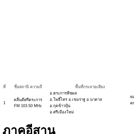
ที่
ชื่อสถานี ความถี่
พื้นที่กระจายเสียง
อ.ตระการพืชผล
พ่
อ.โพธิ์ไทร อ.เขมราฐ อ.นาตาล
คลื่นดีศรีตระการ
1
ค
FM 103.50 MHz
อ.กุดข้าวปุ้น
อ.ศรีเมืองใหม่
ภาคอีสาน