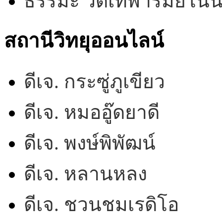
ธรรมะ วัดเทพารมย์โน
สถานีวิทยุออนไลน์
ดีเจ. กระซู่ภูเขียว
ดีเจ. หมออู๊ดยาดี
ดีเจ. พงษ์พิพัฒน์
ดีเจ. หลานหลง
ดีเจ. ชวนชมเรดิโอ