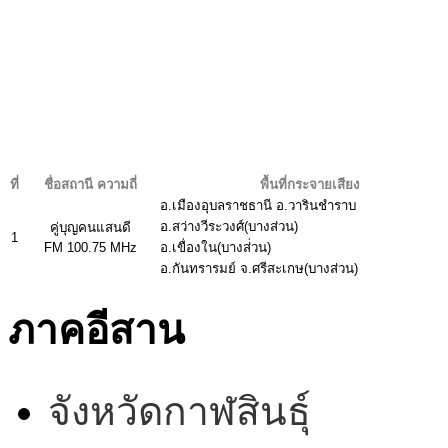
ที่
ชื่อสถานี ความถี่
พื้นที่กระจายเสียง
อ.เมืองอุบลราชธานี อ.วารินชำราบ
อ.สว่างวีระวงศ์(บางส่วน)
คู่บุญคนแสนดี
1
FM 100.75 MHz
อ.เขื่องใน(บางส่่วน)
อ.กันทรารมย์ จ.ศรีสะเกษ(บางส่วน)
ภาคอีสาน
จังหวัดกาฬสินธุ์