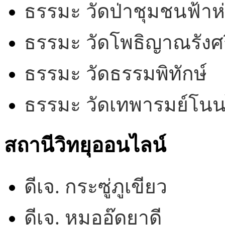
ธรรมะ วัดป่าชุมชนฟ้าห
ธรรมะ วัดโพธิญาณรังศร
ธรรมะ วัดธรรมพิทักษ์
ธรรมะ วัดเทพารมย์โน
สถานีวิทยุออนไลน์
ดีเจ. กระซู่ภูเขียว
ดีเจ. หมออู๊ดยาดี