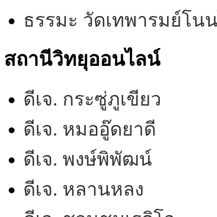
ธรรมะ วัดเทพารมย์โน
สถานีวิทยุออนไลน์
ดีเจ. กระซู่ภูเขียว
ดีเจ. หมออู๊ดยาดี
ดีเจ. พงษ์พิพัฒน์
ดีเจ. หลานหลง