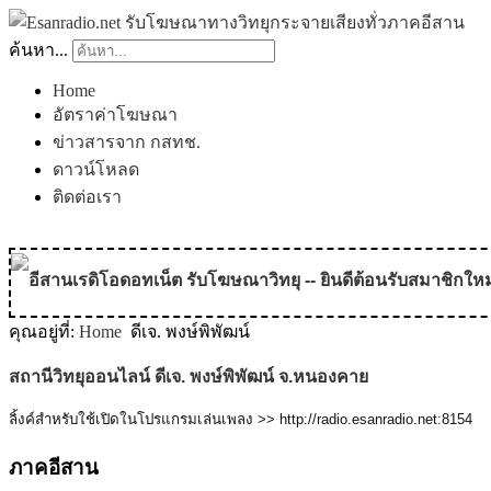
ค้นหา...
Home
อัตราค่าโฆษณา
ข่าวสารจาก กสทช.
ดาวน์โหลด
ติดต่อเรา
อีสานเรดิโอดอทเน็ต รับโฆษณาวิทยุ -- ยินดีต้อนรับสมาชิกใหม
คุณอยู่ที่:
Home
ดีเจ. พงษ์พิพัฒน์
MODULE SBAHJAOUI WEATHER
สถานีวิทยุออนไลน์ ดีเจ. พงษ์พิพัฒน์ จ.หนองคาย
MODULE SBAHJAOUI YOUTUBE
ลิ้งค์สำหรับใช้เปิดในโปรแกรมเล่นเพลง >> http://radio.esanradio.net:8154
MODULE SBAHJAOUI MEMORY GAME
ภาคอีสาน