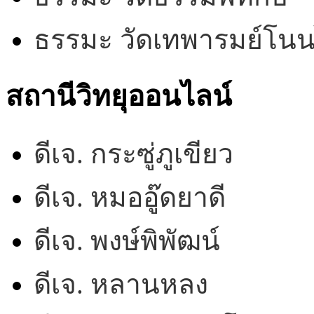
ธรรมะ วัดเทพารมย์โน
สถานีวิทยุออนไลน์
ดีเจ. กระซู่ภูเขียว
ดีเจ. หมออู๊ดยาดี
ดีเจ. พงษ์พิพัฒน์
ดีเจ. หลานหลง