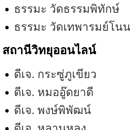
ธรรมะ วัดธรรมพิทักษ์
ธรรมะ วัดเทพารมย์โน
สถานีวิทยุออนไลน์
ดีเจ. กระซู่ภูเขียว
ดีเจ. หมออู๊ดยาดี
ดีเจ. พงษ์พิพัฒน์
ดีเจ. หลานหลง