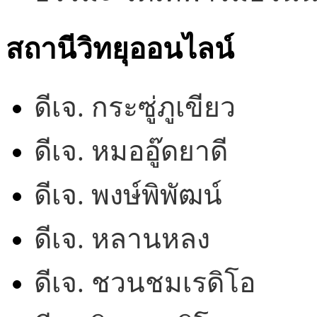
สถานีวิทยุออนไลน์
ดีเจ. กระซู่ภูเขียว
ดีเจ. หมออู๊ดยาดี
ดีเจ. พงษ์พิพัฒน์
ดีเจ. หลานหลง
ดีเจ. ชวนชมเรดิโอ