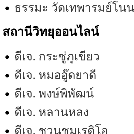
ธรรมะ วัดเทพารมย์โน
สถานีวิทยุออนไลน์
ดีเจ. กระซู่ภูเขียว
ดีเจ. หมออู๊ดยาดี
ดีเจ. พงษ์พิพัฒน์
ดีเจ. หลานหลง
ดีเจ. ชวนชมเรดิโอ