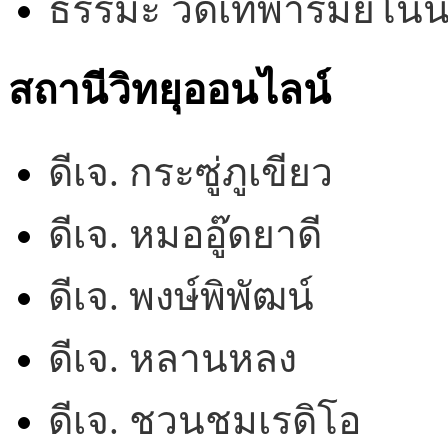
ธรรมะ วัดเทพารมย์โน
สถานีวิทยุออนไลน์
ดีเจ. กระซู่ภูเขียว
ดีเจ. หมออู๊ดยาดี
ดีเจ. พงษ์พิพัฒน์
ดีเจ. หลานหลง
ดีเจ. ชวนชมเรดิโอ