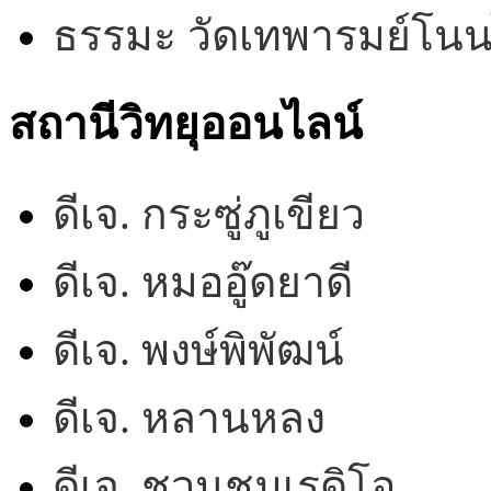
ธรรมะ วัดเทพารมย์โน
สถานีวิทยุออนไลน์
ดีเจ. กระซู่ภูเขียว
ดีเจ. หมออู๊ดยาดี
ดีเจ. พงษ์พิพัฒน์
ดีเจ. หลานหลง
ดีเจ. ชวนชมเรดิโอ