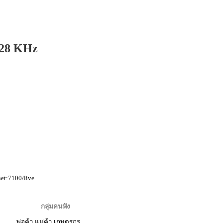
828 KHz
et:7100/live
กลุ่มคนฟัง
พ่อค้า แม่ค้า เกษตรกร