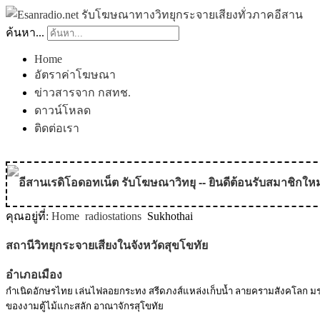
ค้นหา...
Home
อัตราค่าโฆษณา
ข่าวสารจาก กสทช.
ดาวน์โหลด
ติดต่อเรา
อีสานเรดิโอดอทเน็ต รับโฆษณาวิทยุ -- ยินดีต้อนรับสมาชิกใหม
คุณอยู่ที่:
Home
radiostations
Sukhothai
MODULE SBAHJAOUI WEATHER
สถานีวิทยุกระจายเสียงในจังหวัดสุขโขทัย
MODULE SBAHJAOUI YOUTUBE
อำเภอเมือง
MODULE SBAHJAOUI MEMORY GAME
กำเนิดอักษรไทย เล่นไฟลอยกระทง สรีดภงส์แหล่งเก็บน้ำ ลายครามสังคโลก มร
ของงามตู้ไม้แกะสลัก อาณาจักรสุโขทัย